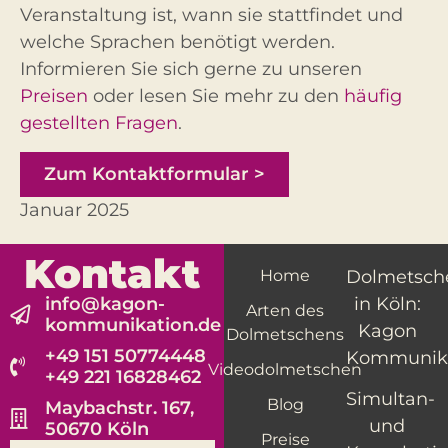
Veranstaltung ist, wann sie stattfindet und
welche Sprachen benötigt werden.
Informieren Sie sich gerne zu unseren
Preisen
oder lesen Sie mehr zu den
häufig
gestellten Fragen
.
Zum Kontaktformular >
Januar 2025
Kontakt
Home
Dolmetsch
info@kagon-
in Köln:
Arten des
kommunikation.de
Kagon
Dolmetschens
+49 151 50774448
Kommunik
Videodolmetschen
+49 221 16828462
Simultan-
Blog
Maybachstr. 167,
und
50670 Köln
Preise