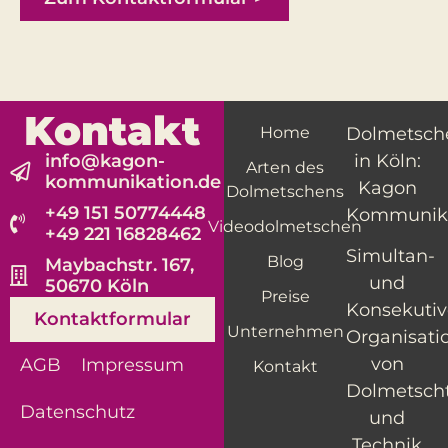
Kontakt
Home
Dolmetsch
info@kagon-
in Köln:
Arten des
kommunikation.de
Kagon
Dolmetschens
+49 151 50774448
Kommunik
Videodolmetschen
+49 221 16828462
Simultan-
Blog
Maybachstr. 167,
und
50670 Köln
Preise
Konsekutiv
Kontaktformular
Unternehmen
Organisati
von
AGB
Impressum
Kontakt
Dolmetsch
Datenschutz
und
Technik