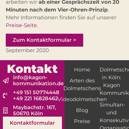
arbeiten wir
ab einer Gesprächszeit von 20
Minuten nach dem Vier-Ohren-Prinzip
.
Mehr Informationen finden Sie auf unserer
Preise-Seite
.
Zum Kontaktformular >
September 2020
Kontakt
Home
Dolmetsch
info@kagon-
in Köln:
Arten des
kommunikation.de
Kagon
Dolmetschens
+49 151 50774448
Kommunik
+49 221 16828462
Videodolmetschen
Simultan-
Maybachstr. 167,
Blog
und
50670 Köln
Konsekutiv
Preise
Kontaktformular
Organisati