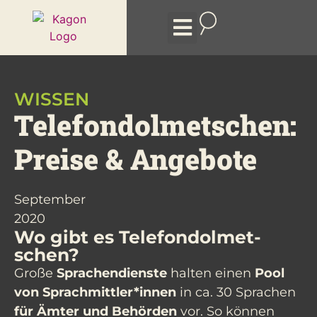
Arten des Dolmetschens
WISSEN
Tel­efon­dolmet­schen:
Preise & Angebote
September
2020
Wo gibt es Tele­fondolmet­
schen?
Große
Sprachendienste
halten einen
Pool
von Sprachmittler*innen
in ca. 30 Sprachen
für Ämter und Behörden
vor. So können