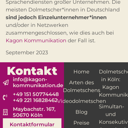
Sprachendiensten großer Unternehmen. Die
meisten Dolmetscher*innen in Deutschland
sind jedoch Einzelunternehmer*innen
und/oder in Netzwerken
zusammengeschlossen, wie dies auch bei
Kagon Kommunikation
der Fall ist.
September 2023
Kontakt
Home
Dolmetsch
info@kagon-
in Köln:
Arten des
kommunikation.de
Kagon
Dolmetschens
+49 151 50774448
Kommunik
+49 221 16828462
Videodolmetschen
Simultan-
Maybachstr. 167,
Blog
und
50670 Köln
Konsekutiv
Preise
Kontaktformular