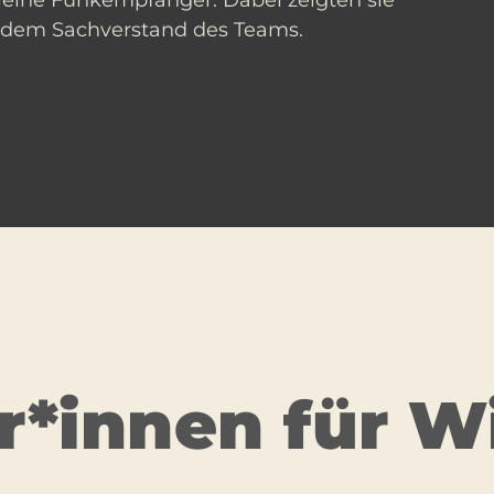
eine Funkempfänger. Dabei zeigten sie
nd dem Sachverstand des Teams.
­*innen für W