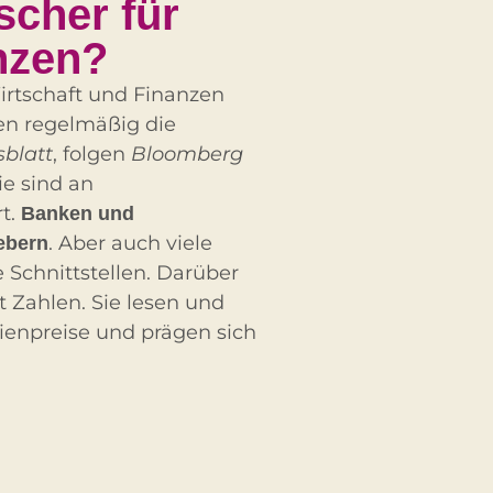
cher für
nzen?
irtschaft und Finanzen
sen regelmäßig die
blatt
, folgen
Bloomberg
e sind an
rt.
Banken und
. Aber auch viele
ebern
e Schnittstellen. Darüber
 Zahlen. Sie lesen und
ienpreise und prägen sich