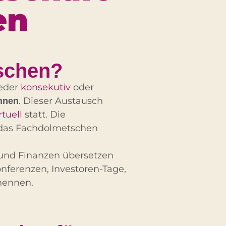
en
tschen?
eder
konsekutiv
oder
. Dieser Austausch
nnen
rtuell
statt. Die
 das Fachdolmetschen
 und Finanzen übersetzen
nferenzen, Investoren-Tage,
nennen.